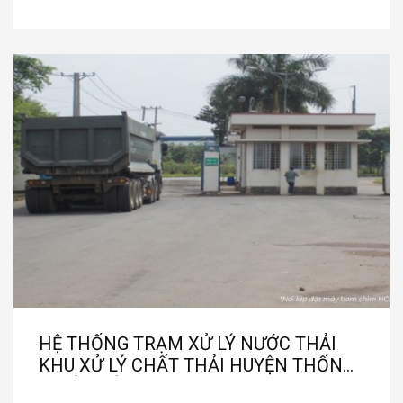
CÔNG TY NYTEK VIỆT NAM
HỆ THỐNG TRẠM XỬ LÝ NƯỚC THẢI
KHU XỬ LÝ CHẤT THẢI HUYỆN THỐNG
NHẤT - ĐỒNG NAI