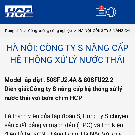
0
Trang chủ
Công xưởng công nghiệp
HÀ NỘI: CÔNG TY S NÂNG CẤP 
HÀ NỘI: CÔNG TY S NÂNG CẤP
HỆ THỐNG XỬ LÝ NƯỚC THẢI
Model lắp đặt
:
50SFU2.4A & 80SFU22.2
Diễn giải:
Công ty S nâng cấp hệ thống xử lý
nước thải với bơm chìm HCP
Là thành viên của tập đoàn S, Công ty S chuyên
sản xuất bảng vi mạch dẻo (FPC) và linh kiện
điện tử tại KCN Thăng Long, Hà Nội. Với quy