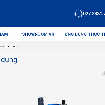
027.2381.
HẨM
SHOWROOM VR
ỨNG DỤNG THỰC T
ìm gia dụng
 dụng