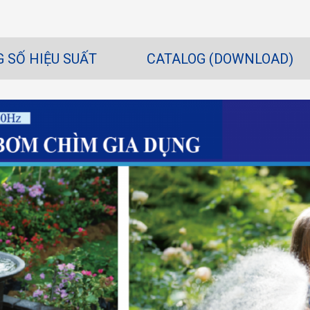
G SỐ HIỆU SUẤT
CATALOG (DOWNLOAD)