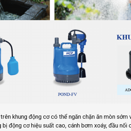
) trên khung động cơ có thể ngăn chặn ăn mòn sớm v
g bị động cơ hiệu suất cao, cánh bơm xoáy, đầu nối 