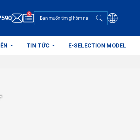
0
7590
IỄN
TIN TỨC
E-SELECTION MODEL