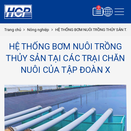
0
Trang chủ
Nông nghiệp
HỆ THỐNG BƠM NUÔI TRỒNG THỦY SẢN TẠI 
HỆ THỐNG BƠM NUÔI TRỒNG
THỦY SẢN TẠI CÁC TRẠI CHĂN
NUÔI CỦA TẬP ĐOÀN X