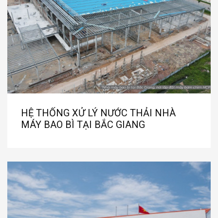
HỆ THỐNG XỬ LÝ NƯỚC THẢI NHÀ
MÁY BAO BÌ TẠI BẮC GIANG