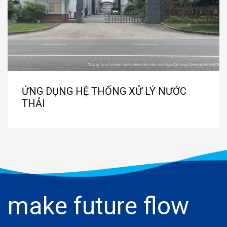
ỨNG DỤNG HỆ THỐNG XỬ LÝ NƯỚC
THẢI
make future flow