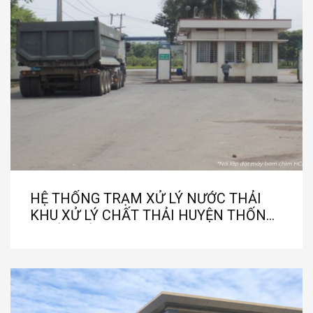
HỆ THỐNG TRẠM XỬ LÝ NƯỚC THẢI
KHU XỬ LÝ CHẤT THẢI HUYỆN THỐNG
NHẤT - ĐỒNG NAI