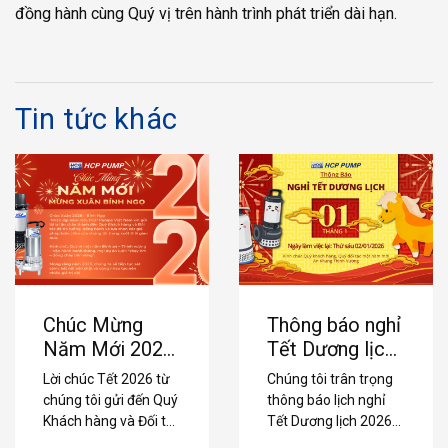
đồng hành cùng Quý vị trên hành trình phát triển dài hạn.
Tin tức khác
Chúc Mừng
Thông báo nghỉ
Năm Mới 2026
Tết Dương lịch
– Tri Ân Khách
2026
Lời chúc Tết 2026 từ
Chúng tôi trân trọng
Hàng & Đối Tác
chúng tôi gửi đến Quý
thông báo lịch nghỉ
Đồng Hành
Khách hàng và Đối tác
Tết Dương lịch 2026
đã tin tưởng các giải
và thời gian làm việc