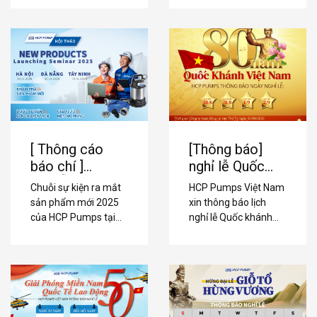
pháp bơm chìm bền
trở lại để Quý Khách
bỉ, hiệu quả và lâu dài.
hàng & Đối tác thuận
tiện sắp xếp công việc.
[Thông báo]
[ Thông cáo
nghỉ lễ Quốc
báo chí ]
khánh 2/9 –
CHUỖI SỰ
HCP Pumps Việt Nam
Chuỗi sự kiện ra mắt
HCP Pumps
KIỆN RA MẮT
xin thông báo lịch
sản phẩm mới 2025
Việt Nam
SẢN PHẨM
nghỉ lễ Quốc khánh
của HCP Pumps tại
MỚI 2025 –
2/9 (30/8–
Hà Nội, Đà Nẵng và
02/09/2025). Chúc
Tây Ninh – kết nối
HCP PUMPS
Quý khách hàng & đối
công nghệ và đối tác
VIỆT NAM
tác kỳ nghỉ an toàn,
toàn quốc.
hạnh phúc.