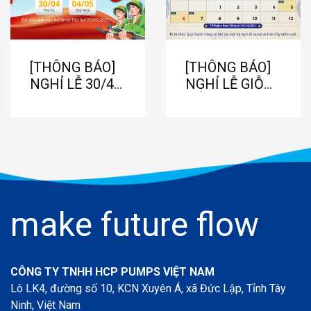
[THÔNG BÁO]
[THÔNG BÁO]
NGHỈ LỄ 30/4
NGHỈ LỄ GIỖ
& 1/5
TỔ HÙNG
VƯƠNG 2025
make future flow
CÔNG TY TNHH HCP PUMPS VIỆT NAM
Lô LK4, đường số 10, KCN Xuyên Á, xã Đức Lập, Tỉnh Tây
Ninh, Việt Nam